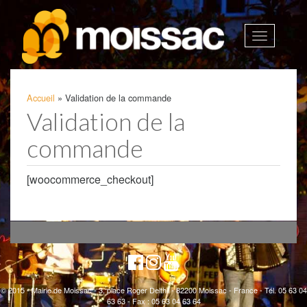
Afficher
la
navigatio
Accueil
»
Validation de la commande
Validation de la
commande
[woocommerce_checkout]
© 2015 - Mairie de Moissac - 3, place Roger Delthil - 82200 Moissac - France - Tél. 05 63 04
63 63 - Fax : 05 63 04 63 64