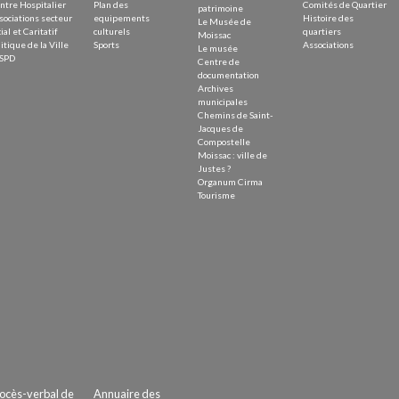
ntre Hospitalier
Plan des
Comités de Quartier
patrimoine
sociations secteur
equipements
Histoire des
Le Musée de
ial et Caritatif
culturels
quartiers
Moissac
itique de la Ville
Sports
Associations
Le musée
SPD
Centre de
documentation
Archives
municipales
Chemins de Saint-
Jacques de
Compostelle
Moissac : ville de
Justes ?
Organum Cirma
Tourisme
ocès-verbal de
Annuaire des