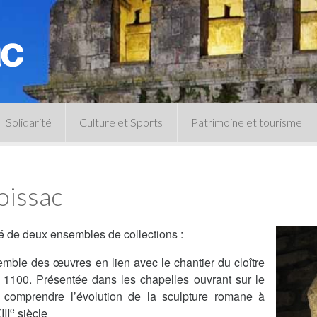
Solidarité
Culture et Sports
Patrimoine et tourisme
Permanences CCAS
Un peu d’histoire
Les animations patrimoine
oissac
Séances 
Centre de documentation
Expressio
Archives municipales
é de deux ensembles de collections :
Infos pratiques
Le musée
Plan des équipements sportifs
emble des œuvres en lien avec le chantier du cloître
CLSPD
Clubs sportifs
Violences intrafamiliales
 1100. Présentée dans les chapelles ouvrant sur le
de comprendre l’évolution de la sculpture romane à
e
II
siècle