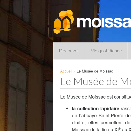
Découvrir
Vie quotidienne
Accueil
»
Le Musée de Moissac
Le Musée de M
Le Musée de Moissac est constitu
la collection lapidaire
rass
de l’abbaye Saint-Pierre de
Pharmacies de garde
cloître, elles permettent 
e
Moissac de la fin du XI
au XI