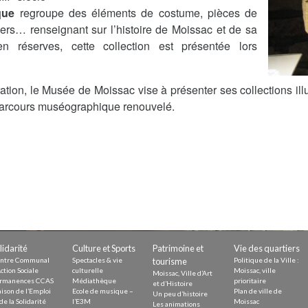
que
regroupe des éléments de costume, pièces de
Demande
liers… renseignant sur l’histoire de Moissac et de sa
Demande 
Appels à
en réserves, cette collection est présentée lors
ation, le Musée de Moissac vise à présenter ses collections illus
n parcours muséographique renouvelé.
issac
 durable
lidarité
Culture et Sports
Patrimoine et
Vie des quartiers
ntre Communal
Spectacles & vie
tourisme
Politique de la Ville :
ction Sociale
culturelle
Moissac, ville
Moissac, Ville d’Art
rmanences CCAS
Médiathèque
prioritaire
et d’Histoire
ison de l’Emploi
Ecole de musique –
Plan de ville de
Un peu d’histoire
de la Solidarité
l’E3M
Moissac
Les animations