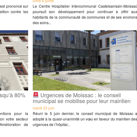
lundi 6 juillet
s’est prononcé sur
Le Centre Hospitalier Intercommunal Castelsarrasin-Moissa
sition contre les
poursuit son développement pour continuer à offrir au
habitants de la communauté de communes et de ses environ
des soins...
usqu’à 80%
Urgences de Moissac : le conseil
municipal se mobilise pour leur maintien
mardi 23 juin
ntions pour la
Réuni le 5 juin dernier, le conseil municipal de Moissac 
on votre secteur
adopté à la quasi-unanimité un vœu en faveur du maintien de
Amélioration de
urgences de l’hôpital...