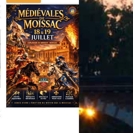
c
x
s
a
s