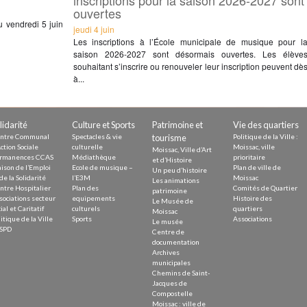
inscriptions pour la saison 2026-2027 sont
ouvertes
 vendredi 5 juin
jeudi 4 juin
Les inscriptions à l’École municipale de musique pour l
saison 2026-2027 sont désormais ouvertes. Les élève
souhaitant s’inscrire ou renouveler leur inscription peuvent dè
à...
lidarité
Culture et Sports
Patrimoine et
Vie des quartiers
ntre Communal
Spectacles & vie
tourisme
Politique de la Ville :
ction Sociale
culturelle
Moissac, ville
Moissac, Ville d’Art
rmanences CCAS
Médiathèque
prioritaire
et d’Histoire
ison de l’Emploi
Ecole de musique –
Plan de ville de
Un peu d’histoire
de la Solidarité
l’E3M
Moissac
Les animations
ntre Hospitalier
Plan des
Comités de Quartier
patrimoine
sociations secteur
equipements
Histoire des
Le Musée de
ial et Caritatif
culturels
quartiers
Moissac
itique de la Ville
Sports
Associations
Le musée
SPD
Centre de
documentation
Archives
municipales
Chemins de Saint-
Jacques de
Compostelle
Moissac : ville de