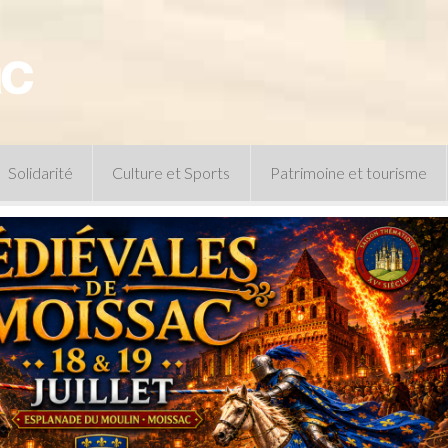
Solidarité
Culture et Sports
Patrimoine et tourisme
Permanences CCAS
Un peu d’histoire
Les animations patrimoine
Séances 
Centre de documentation
Expressio
Archives municipales
Infos pratiques
Le musée
Plan des équipements sportifs
CLSPD
Clubs sportifs
Violences intrafamiliales