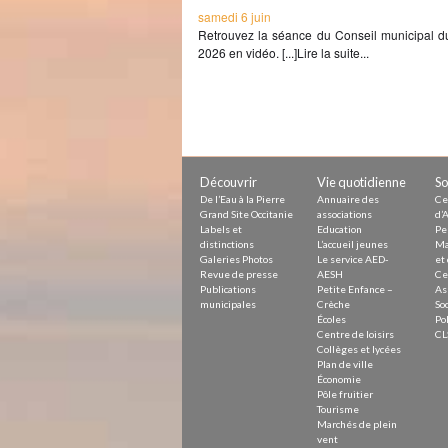
samedi 6 juin
Retrouvez la séance du Conseil municipal du
2026 en vidéo. [...]Lire la suite...
Découvrir
Vie quotidienne
So
De l’Eau à la Pierre
Annuaire des
Ce
Grand Site Occitanie
associations
d’A
Labels et
Education
Pe
distinctions
L’accueil jeunes
Ma
Galeries Photos
Le service AED-
et 
Revue de presse
AESH
Ce
Publications
Petite Enfance –
As
municipales
Crèche
Soc
Écoles
Pol
Centre de loisirs
CL
Collèges et lycées
Plan de ville
Économie
Pôle fruitier
Tourisme
Marchés de plein
vent