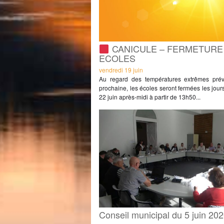
CANICULE – FERMETURE
ECOLES
vendredi 19 juin
Au regard des températures extrêmes pré
prochaine, les écoles seront fermées les jours
22 juin après-midi à partir de 13h50...
Conseil municipal du 5 juin 20