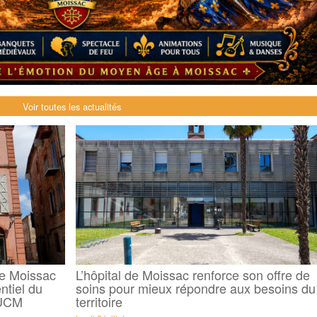
Demande
Demande 
Appels à
Voir toutes les actualités
issac
 durable
 de Moissac
L’hôpital de Moissac renforce son offre de
ntiel du
soins pour mieux répondre aux besoins du
 UCM
territoire