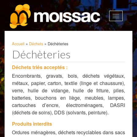
Afficher
la
navigatio
Accueil
»
Déchets
»
Déchèteries
Déchèteries
Déchets triés acceptés
:
Encombrants, gravats, bois, déchets végétaux,
métaux, papier, carton, textile (linge et chaussure),
verre, huile de vidange, huile de friture, piles,
batteries, bouchons en liège, meubles, lampes,
cartouches d’encre, électroménagers, DASRI
(déchets de soins), DDS (solvants, peinture).
Produits interdits
Ordures ménagères, déchets recyclables dans sacs