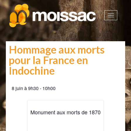
Afficher
la
navigatio
Hommage aux morts
pour la France en
Indochine
8 juin
à
9h30
-
10h00
Monument aux morts de 1870