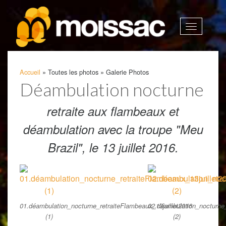
Afficher
la
navigatio
Accueil
»
Toutes les photos
»
Galerie Photos
Déambulation nocturne
retraite aux flambeaux et
déambulation avec la troupe "Meu
Brazil", le 13 juillet 2016.
01.déambulation_nocturne_retraiteFlambeaux_13juillet2016
02.déambulation_nocturne_
(1)
(2)