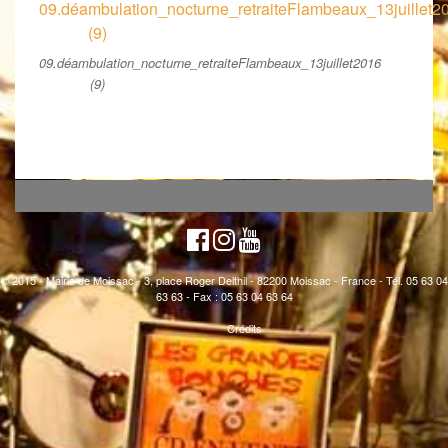
09.déambulation_nocturne_retraiteFlambeaux_13juillet2016
(9)
© 2015 - Mairie de Moissac - 3, place Roger Delthil - 82200 Moissac - France - Tél. 05 63 04
63 63 - Fax : 05 63 04 63 64
Crédits