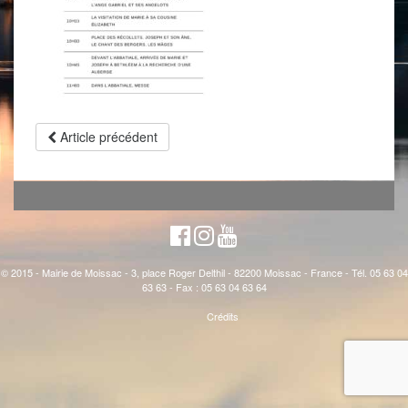
Article précédent
© 2015 - Mairie de Moissac - 3, place Roger Delthil - 82200 Moissac - France - Tél. 05 63 04
63 63 - Fax : 05 63 04 63 64
Crédits