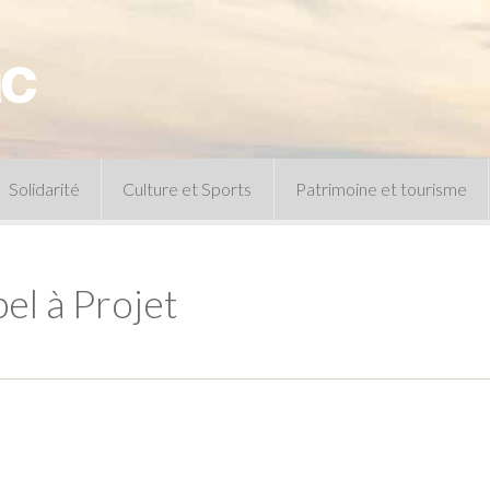
Solidarité
Culture et Sports
Patrimoine et tourisme
Permanences CCAS
Un peu d’histoire
Les animations patrimoine
 à Projet
Séances 
Centre de documentation
Expressio
Archives municipales
Infos pratiques
Le musée
Plan des équipements sportifs
CLSPD
Clubs sportifs
Violences intrafamiliales