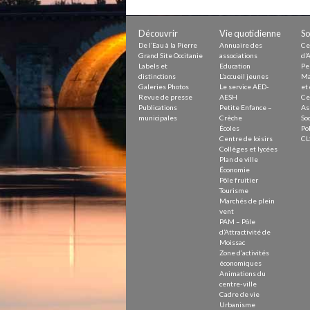
Petite Enfance – Crèche
Écoles
Centre de loisirs
Découvrir
Vie quotidienne
So
Collèges et lycées
De l’Eau à la Pierre
Annuaire des
Ce
Le service AED-AESH
Grand Site Occitanie
associations
d’A
Labels et
Education
Pe
distinctions
L’accueil jeunes
Ma
Galeries Photos
Le service AED-
et 
Revue de presse
AESH
Ce
Pôle fruitier
Publications
Petite Enfance –
As
Tourisme
municipales
Crèche
Soc
Marchés de plein vent
Écoles
Pol
PAM – Pôle d’Attractivité de Mo
Centre de loisirs
CL
Zones d’activités économiques
Collèges et lycées
Animations du centre-ville
Plan de ville
Annuaire des commerces
Économie
Démarchage
Pôle fruitier
Tourisme
Marchés de plein
Urbanisme
vent
Environnement développement
PAM – Pôle
Déchets
d’Attractivité de
Eau
Moissac
Zone d’activités
Prévention des risques
économiques
Crues
Animations du
centre-ville
Cadre de vie
Urbanisme