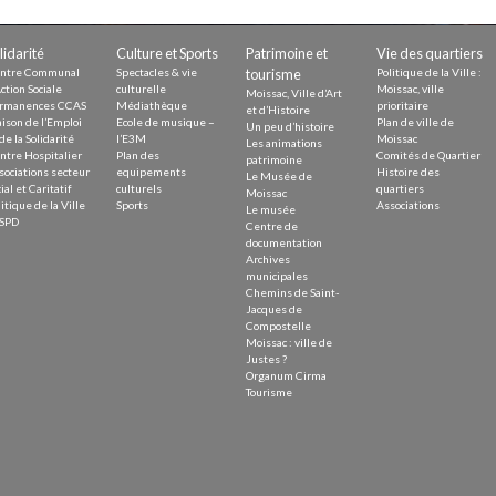
Demande
Demande 
lidarité
Culture et Sports
Patrimoine et
Vie des quartiers
Appels à
ntre Communal
Spectacles & vie
tourisme
Politique de la Ville :
ction Sociale
culturelle
Moissac, ville
Moissac, Ville d’Art
rmanences CCAS
Médiathèque
prioritaire
et d’Histoire
ison de l’Emploi
Ecole de musique –
Plan de ville de
Un peu d’histoire
de la Solidarité
l’E3M
Moissac
Les animations
ntre Hospitalier
Plan des
Comités de Quartier
patrimoine
sociations secteur
equipements
Histoire des
Le Musée de
ial et Caritatif
culturels
quartiers
Moissac
itique de la Ville
Sports
Associations
Le musée
issac
SPD
Centre de
documentation
Archives
municipales
Chemins de Saint-
Jacques de
Compostelle
Moissac : ville de
 durable
Justes ?
Organum Cirma
Tourisme