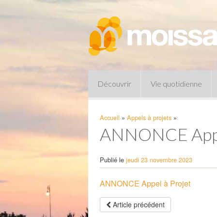
Découvrir
Vie quotidienne
Accueil
»
Appels à projets
»
ANNONCE Appel
Publié le
jeudi 23 novembre 2023
ANNONCE Appel à Projet
Pharmacies de garde
Article précédent