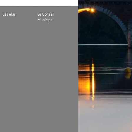
 de subvention
d’autorisation de tournage
Les élus
Le Conseil
 projets
Municipal