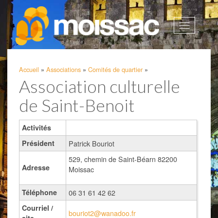
Afficher
la
navigatio
Accueil
»
Associations
»
Comités de quartier
»
Association culturelle
de Saint-Benoit
Activités
Président
Patrick Bouriot
529, chemin de Saint-Béarn 82200
Adresse
Moissac
Téléphone
06 31 61 42 62
Courriel /
bouriot2@wanadoo.fr