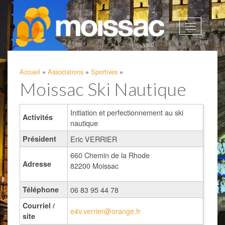
Afficher
la
navigatio
Accueil
»
Associations
»
Sportives
»
Moissac Ski Nautique
Initiation et perfectionnement au ski
Activités
nautique
Président
Eric VERRIER
660 Chemin de la Rhode
Adresse
82200 Moissac
Téléphone
06 83 95 44 78
Courriel /
e4v.verrier@orange.fr
site