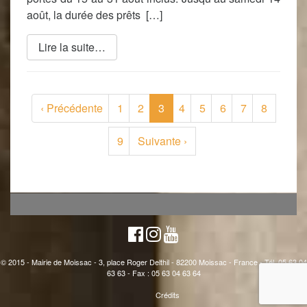
août, la durée des prêts […]
Lire la suite…
(current)
‹
Précédente
1
2
3
4
5
6
7
8
9
Suivante
›
© 2015 - Mairie de Moissac - 3, place Roger Delthil - 82200 Moissac - France - Tél. 05 63 04
63 63 - Fax : 05 63 04 63 64
Crédits