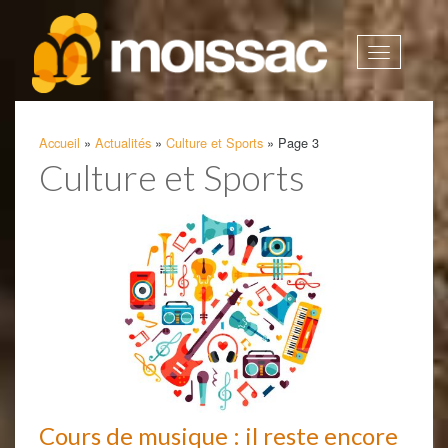
Afficher
la
navigatio
Accueil
»
Actualités
»
Culture et Sports
»
Page 3
Culture et Sports
Cours de musique : il reste encore