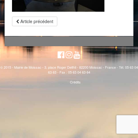
Article précédent
© 2015 - Mairie de Moissac - 3, place Roger Delthil - 82200 Moissac - France - Tél. 05 63 04
63 63 - Fax : 05 63 04 63 64
Crédits