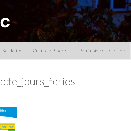
Solidarité
Culture et Sports
Patrimoine et tourisme
Permanences CCAS
Un peu d’histoire
Les animations patrimoine
ecte_jours_feries
Séances 
Centre de documentation
Expressio
Archives municipales
Infos pratiques
Le musée
Plan des équipements sportifs
CLSPD
Clubs sportifs
Violences intrafamiliales