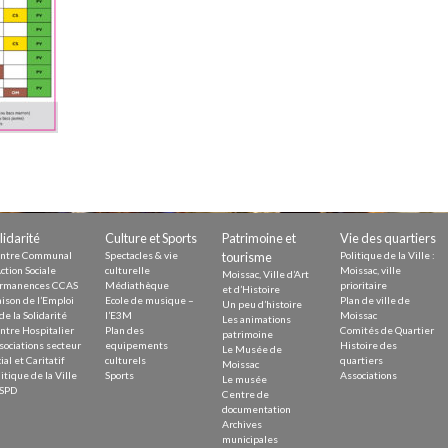
Demande
Demande 
Appels à
issac
lidarité
Culture et Sports
Patrimoine et
Vie des quartiers
ntre Communal
Spectacles & vie
tourisme
Politique de la Ville :
ction Sociale
culturelle
Moissac, ville
Moissac, Ville d’Art
rmanences CCAS
Médiathèque
prioritaire
et d’Histoire
ison de l’Emploi
Ecole de musique –
Plan de ville de
Un peu d’histoire
de la Solidarité
l’E3M
Moissac
 durable
Les animations
ntre Hospitalier
Plan des
Comités de Quartier
patrimoine
sociations secteur
equipements
Histoire des
Le Musée de
ial et Caritatif
culturels
quartiers
Moissac
itique de la Ville
Sports
Associations
Le musée
SPD
Centre de
documentation
Archives
municipales