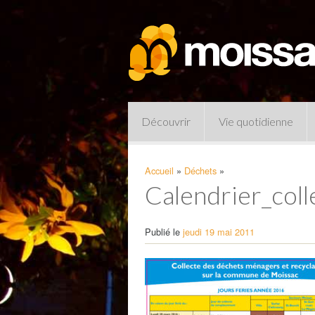
Découvrir
Vie quotidienne
Accueil
»
Déchets
»
Calendrier_coll
Publié le
jeudi 19 mai 2011
Pharmacies de garde