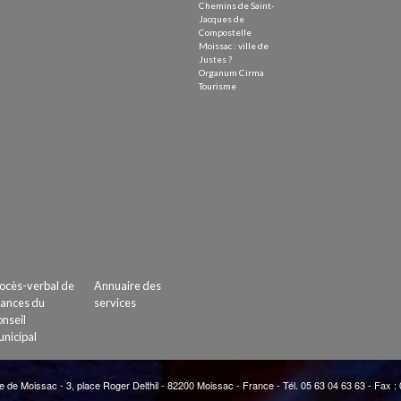
Chemins de Saint-
Jacques de
Compostelle
Moissac : ville de
Justes ?
Organum Cirma
Tourisme
ocès-verbal de
Annuaire des
ances du
services
nseil
nicipal
e de Moissac - 3, place Roger Delthil - 82200 Moissac - France - Tél. 05 63 04 63 63 - Fax :