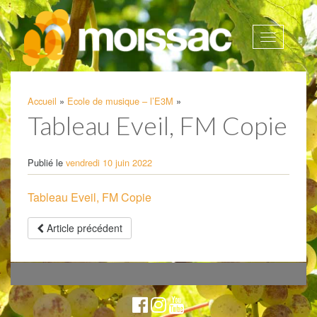
Afficher
la
navigatio
Accueil
»
Ecole de musique – l’E3M
»
Tableau Eveil, FM Copie
Publié le
vendredi 10 juin 2022
Tableau Eveil, FM Copie
Article précédent