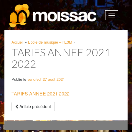
Afficher
la
navigatio
Accueil
»
Ecole de musique – l’E3M
»
TARIFS ANNEE 2021
2022
Publié le
vendredi 27 août 2021
TARIFS ANNEE 2021 2022
Article précédent