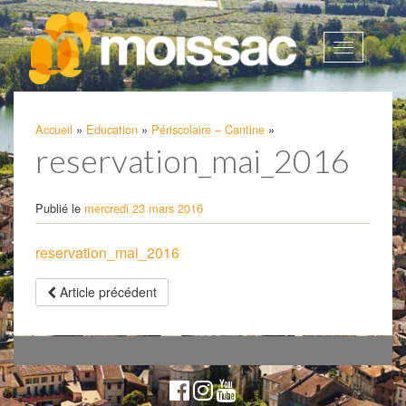
Afficher
la
navigatio
Accueil
»
Education
»
Périscolaire – Cantine
»
reservation_mai_2016
Publié le
mercredi 23 mars 2016
reservation_mai_2016
Article précédent