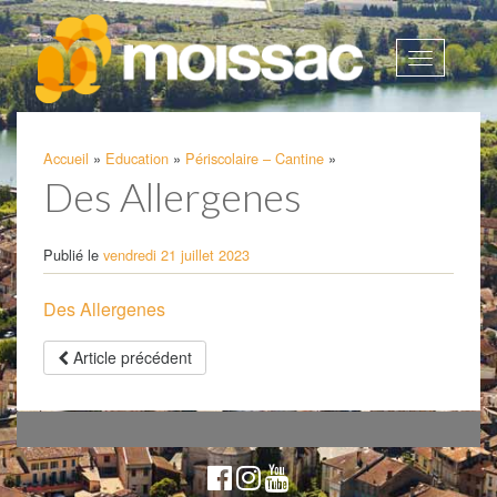
Afficher
la
navigatio
Accueil
»
Education
»
Périscolaire – Cantine
»
Des Allergenes
Publié le
vendredi 21 juillet 2023
Des Allergenes
Article précédent