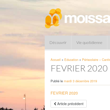
Découvrir
Vie quotidienne
Accueil
»
Education
»
Périscolaire – Canti
FEVRIER 2020
Publié le
mardi 3 décembre 2019
FEVRIER 2020
Pharmacies de garde
Article précédent