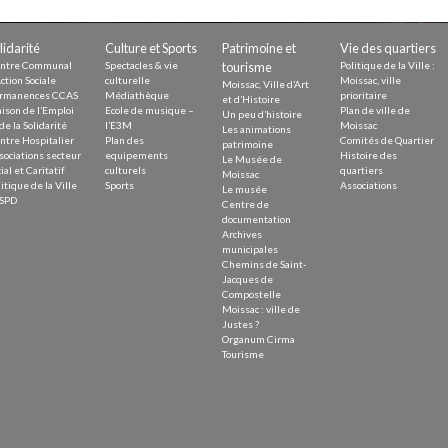
Demande
Demande 
lidarité
Culture et Sports
Patrimoine et
Vie des quartiers
Appels à
ntre Communal
Spectacles & vie
tourisme
Politique de la Ville :
ction Sociale
culturelle
Moissac, ville
Moissac, Ville d’Art
rmanences CCAS
Médiathèque
prioritaire
et d’Histoire
ison de l’Emploi
Ecole de musique –
Plan de ville de
Un peu d’histoire
de la Solidarité
l’E3M
Moissac
Les animations
ntre Hospitalier
Plan des
Comités de Quartier
patrimoine
sociations secteur
equipements
Histoire des
Le Musée de
ial et Caritatif
culturels
quartiers
Moissac
itique de la Ville
Sports
Associations
Le musée
issac
SPD
Centre de
documentation
Archives
municipales
Chemins de Saint-
Jacques de
Compostelle
Moissac : ville de
 durable
Justes ?
Organum Cirma
Tourisme