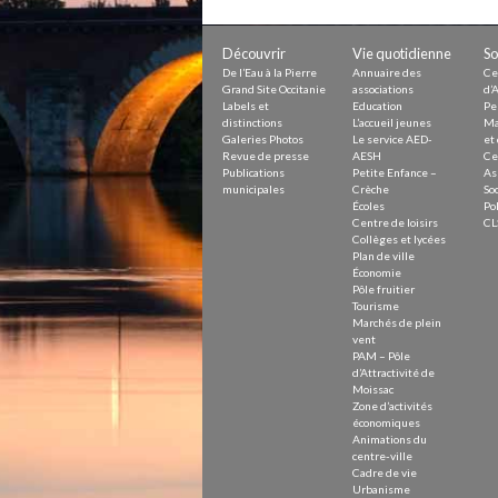
Petite Enfance – Crèche
Écoles
Centre de loisirs
Découvrir
Vie quotidienne
So
Collèges et lycées
De l’Eau à la Pierre
Annuaire des
Ce
Le service AED-AESH
Grand Site Occitanie
associations
d’A
Labels et
Education
Pe
distinctions
L’accueil jeunes
Ma
Galeries Photos
Le service AED-
et 
Revue de presse
AESH
Ce
Pôle fruitier
Publications
Petite Enfance –
As
Tourisme
municipales
Crèche
Soc
Marchés de plein vent
Écoles
Pol
PAM – Pôle d’Attractivité de Mo
Centre de loisirs
CL
Zones d’activités économiques
Collèges et lycées
Animations du centre-ville
Plan de ville
Annuaire des commerces
Économie
Démarchage
Pôle fruitier
Tourisme
Marchés de plein
Urbanisme
vent
Environnement développement
PAM – Pôle
Déchets
d’Attractivité de
Eau
Moissac
Zone d’activités
Prévention des risques
économiques
Crues
Animations du
centre-ville
Cadre de vie
Urbanisme