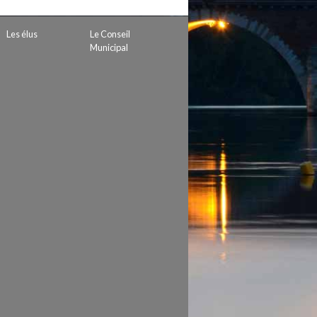
 de subvention
d’autorisation de tournage
Les élus
Le Conseil
 projets
Municipal