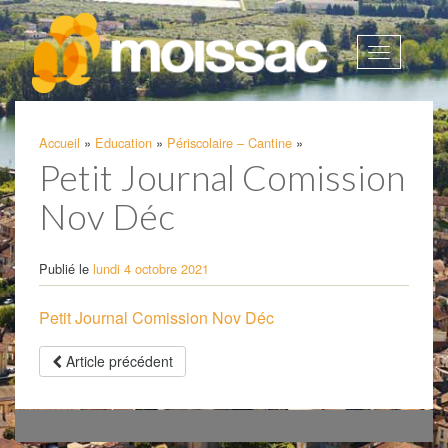
Afficher
la
navigatio
Accueil
»
Education
»
Périscolaire – Cantine
»
Petit Journal Comission
Nov Déc
Publié le
lundi 4 octobre 2021
Petit Journal Comission Nov Déc
Article précédent