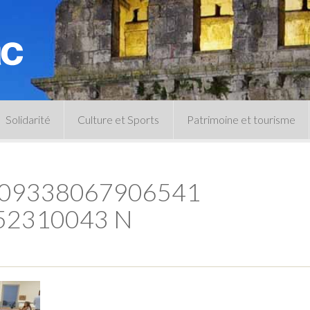
Solidarité
Culture et Sports
Patrimoine et tourisme
Permanences CCAS
Un peu d’histoire
Les animations patrimoine
209338067906541
Séances 
Centre de documentation
Expressio
Archives municipales
52310043 N
Infos pratiques
Le musée
Plan des équipements sportifs
CLSPD
Clubs sportifs
Violences intrafamiliales