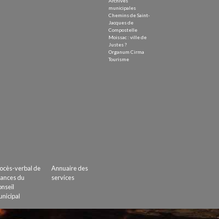
Archives
municipales
Chemins de Saint-
Jacques de
Compostelle
Moissac : ville de
Justes ?
Organum Cirma
Tourisme
ocès-verbal de
Annuaire des
ances du
services
nseil
nicipal