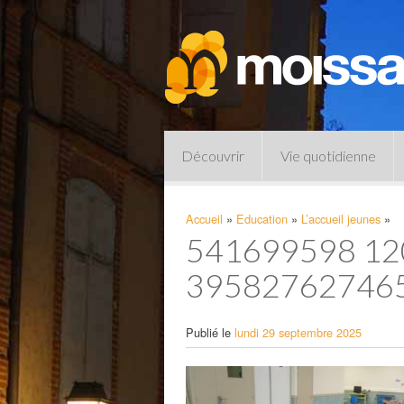
Découvrir
Vie quotidienne
Accueil
»
Education
»
L’accueil jeunes
»
541699598 1
39582762746
Publié le
lundi 29 septembre 2025
Pharmacies de garde