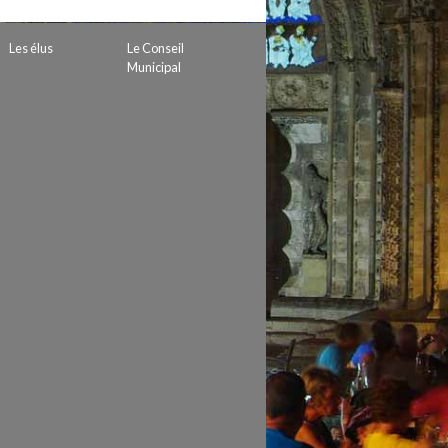
 de subvention
d’autorisation de tournage
Les élus
Le Conseil
 projets
Municipal