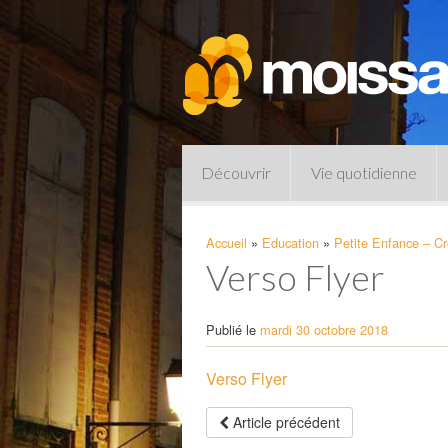
Découvrir
Vie quotidienne
Accueil
»
Education
»
Petite Enfance – C
Verso Flyer
Publié le
mardi 30 octobre 2018
Verso Flyer
Pharmacies de garde
Article précédent