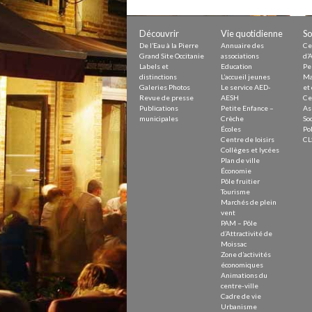
Petite Enfance – Crèche
Écoles
Centre de loisirs
Découvrir
Vie quotidienne
So
Collèges et lycées
De l’Eau à la Pierre
Annuaire des
Ce
Le service AED-AESH
Grand Site Occitanie
associations
d’A
Labels et
Education
Pe
distinctions
L’accueil jeunes
Ma
Galeries Photos
Le service AED-
et 
Revue de presse
AESH
Ce
Pôle fruitier
Publications
Petite Enfance –
As
Tourisme
municipales
Crèche
Soc
Marchés de plein vent
Écoles
Pol
PAM – Pôle d’Attractivité de Mo
Centre de loisirs
CL
Zones d’activités économiques
Collèges et lycées
Animations du centre-ville
Plan de ville
Annuaire des commerces
Économie
Démarchage
Pôle fruitier
Tourisme
Marchés de plein
Urbanisme
vent
Environnement développement
PAM – Pôle
Déchets
d’Attractivité de
Eau
Moissac
Zone d’activités
Prévention des risques
économiques
Crues
Animations du
centre-ville
Cadre de vie
Urbanisme