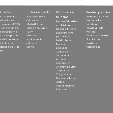
Demande
Demande 
lidarité
Culture et Sports
Patrimoine et
Vie des quartiers
Appels à
ntre Communal
Spectacles & vie
tourisme
Politique de la Ville :
ction Sociale
culturelle
Moissac, ville
Moissac, Ville d’Art
rmanences CCAS
Médiathèque
prioritaire
et d’Histoire
ison de l’Emploi
Ecole de musique –
Plan de ville de
Un peu d’histoire
de la Solidarité
l’E3M
Moissac
Les animations
ntre Hospitalier
Plan des
Comités de Quartier
patrimoine
sociations secteur
equipements
Histoire des
Le Musée de
ial et Caritatif
culturels
quartiers
Moissac
itique de la Ville
Sports
Associations
Le musée
issac
SPD
Centre de
documentation
Archives
municipales
Chemins de Saint-
Jacques de
Compostelle
Moissac : ville de
 durable
Justes ?
Organum Cirma
Tourisme