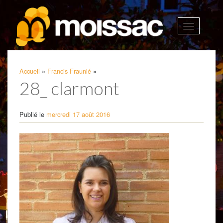
Afficher
la
navigatio
Accueil
»
Francis Fraunié
»
28_ clarmont
Publié le
mercredi 17 août 2016