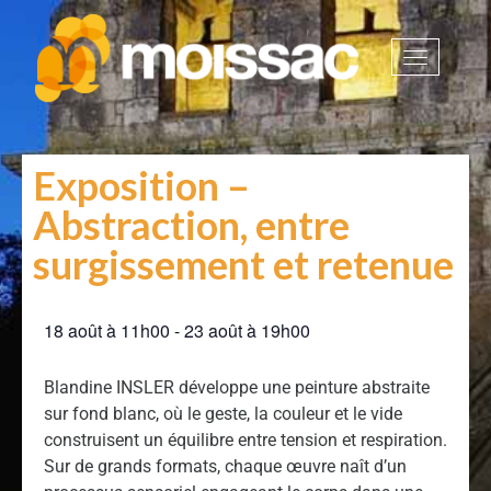
Afficher
la
navigatio
Exposition –
Abstraction, entre
surgissement et retenue
18 août
à
11h00
-
23 août
à
19h00
Blandine INSLER développe une peinture abstraite
sur fond blanc, où le geste, la couleur et le vide
construisent un équilibre entre tension et respiration.
Sur de grands formats, chaque œuvre naît d’un