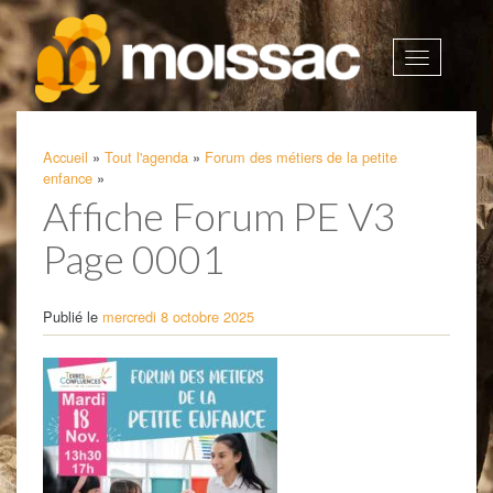
Afficher
la
navigatio
Accueil
»
Tout l'agenda
»
Forum des métiers de la petite
enfance
»
Affiche Forum PE V3
Page 0001
Publié le
mercredi 8 octobre 2025