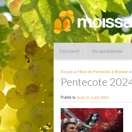
Découvrir
Vie quotidienne
Accueil
»
Fêtes de Pentecôte à Moissac
»
Pentecote 202
Publié le
jeudi 21 mars 2024
Pharmacies de garde