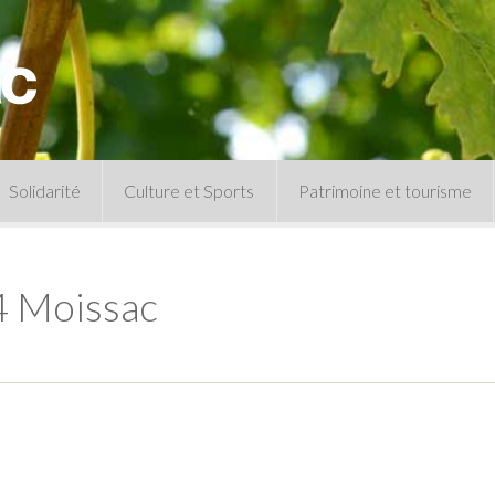
Solidarité
Culture et Sports
Patrimoine et tourisme
Permanences CCAS
Un peu d’histoire
Les animations patrimoine
4 Moissac
Séances 
Centre de documentation
Expressio
Archives municipales
Infos pratiques
Le musée
Plan des équipements sportifs
CLSPD
Clubs sportifs
Violences intrafamiliales