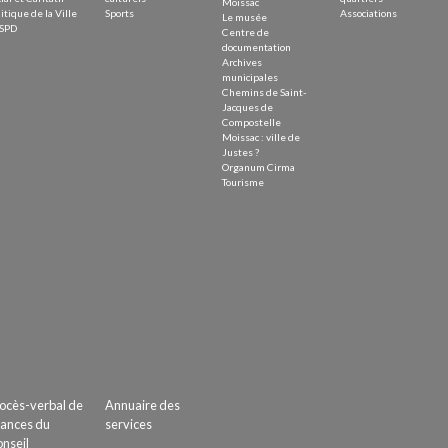
Moissac
itique de la Ville
Sports
Associations
Le musée
SPD
Centre de
documentation
Archives
municipales
Chemins de Saint-
Jacques de
Compostelle
Moissac : ville de
Justes ?
Organum Cirma
Tourisme
ocès-verbal de
Annuaire des
ances du
services
nseil