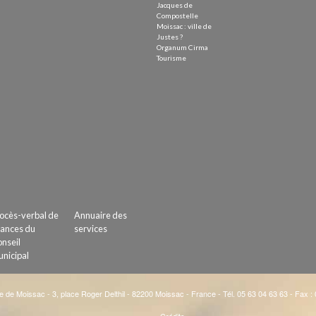
Jacques de
Compostelle
Moissac : ville de
Justes ?
Organum Cirma
Tourisme
ocès-verbal de
Annuaire des
ances du
services
nseil
nicipal
e de Moissac - 3, place Roger Delthil - 82200 Moissac - France - Tél. 05 63 04 63 63 - Fax :