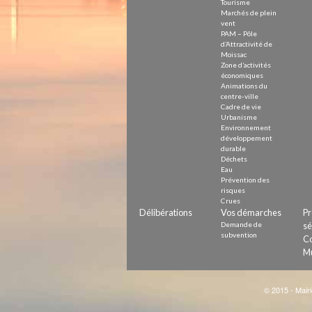
Tourisme
Marchés de plein
vent
PAM – Pôle
d’Attractivité de
Moissac
Zone d’activités
économiques
Animations du
centre-ville
Cadre de vie
Urbanisme
Environnement
développement
durable
Déchets
Eau
Prévention des
risques
Crues
Délibérations
Vos démarches
Pr
Demande de
sé
subvention
Co
Mu
© 2015 - Mairi