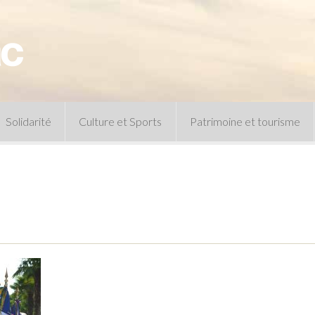
Solidarité
Culture et Sports
Patrimoine et tourisme
Permanences CCAS
Un peu d’histoire
Les animations patrimoine
Séances 
Centre de documentation
Expressio
Archives municipales
Infos pratiques
Le musée
Plan des équipements sportifs
CLSPD
Clubs sportifs
Violences intrafamiliales