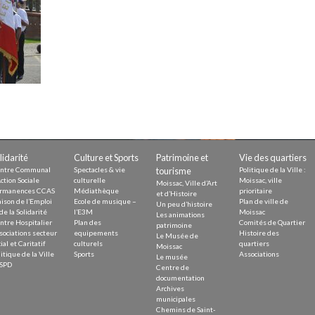
Demande
Demande 
Appels à
issac
lidarité
Culture et Sports
Patrimoine et
Vie des quartiers
ntre Communal
Spectacles & vie
tourisme
Politique de la Ville :
ction Sociale
culturelle
Moissac, ville
Moissac, Ville d’Art
rmanences CCAS
Médiathèque
prioritaire
et d’Histoire
ison de l’Emploi
Ecole de musique –
Plan de ville de
Un peu d’histoire
de la Solidarité
l’E3M
Moissac
Les animations
ntre Hospitalier
Plan des
Comités de Quartier
 durable
patrimoine
sociations secteur
equipements
Histoire des
Le Musée de
ial et Caritatif
culturels
quartiers
Moissac
itique de la Ville
Sports
Associations
Le musée
SPD
Centre de
documentation
Archives
municipales
Chemins de Saint-