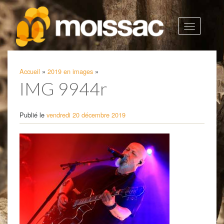
Afficher
la
navigatio
Accueil
»
2019 en images
»
IMG 9944r
Publié le
vendredi 20 décembre 2019