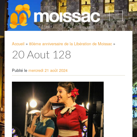
Afficher
la
navigatio
Accueil
»
80ème anniversaire de la Libération de Moissac
»
20 Aout 128
Publié le
mercredi 21 août 2024