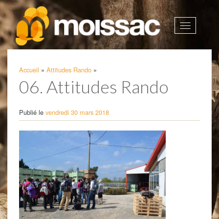
Afficher
la
navigatio
Accueil
»
Attitudes Rando
»
06. Attitudes Rando
Publié le
vendredi 30 mars 2018