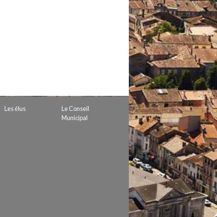
 de subvention
d’autorisation de tournage
 projets
Les élus
Le Conseil
Municipal