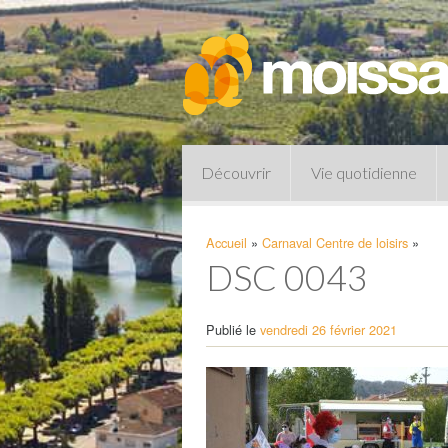
Découvrir
Vie quotidienne
Accueil
»
Carnaval Centre de loisirs
»
DSC 0043
Publié le
vendredi 26 février 2021
Pharmacies de garde