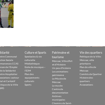
Demande
Demande 
Appels à
issac
lidarité
Culture et Sports
Patrimoine et
Vie des quartiers
ntre Communal
Spectacles & vie
tourisme
Politique de la Ville :
ction Sociale
culturelle
Moissac, ville
Moissac, Ville d’Art
rmanences CCAS
Médiathèque
prioritaire
et d’Histoire
ison de l’Emploi
Ecole de musique –
Plan de ville de
Un peu d’histoire
de la Solidarité
l’E3M
Moissac
Les animations
ntre Hospitalier
Plan des
Comités de Quartier
 durable
patrimoine
sociations secteur
equipements
Histoire des
Le Musée de
ial et Caritatif
culturels
quartiers
Moissac
itique de la Ville
Sports
Associations
Le musée
SPD
Centre de
documentation
Archives
municipales
Chemins de Saint-