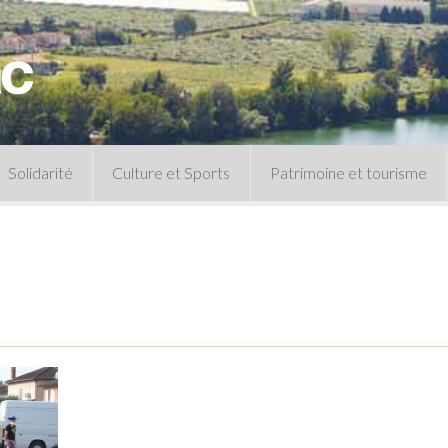
Solidarité
Culture et Sports
Patrimoine et tourisme
Permanences CCAS
Un peu d’histoire
Les animations patrimoine
Séances 
Centre de documentation
Expressio
Archives municipales
Infos pratiques
Le musée
Plan des équipements sportifs
CLSPD
Clubs sportifs
Violences intrafamiliales