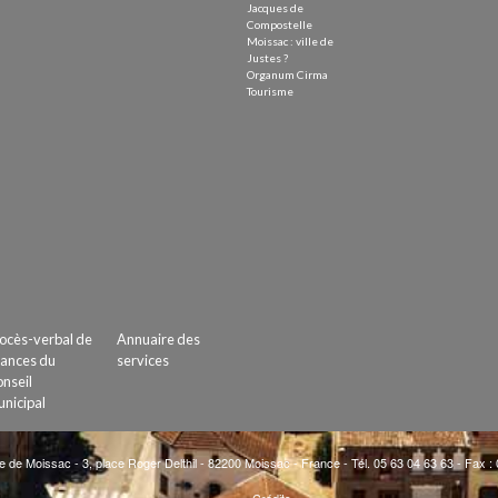
Jacques de
Compostelle
Moissac : ville de
Justes ?
Organum Cirma
Tourisme
ocès-verbal de
Annuaire des
ances du
services
nseil
nicipal
e de Moissac - 3, place Roger Delthil - 82200 Moissac - France - Tél. 05 63 04 63 63 - Fax :