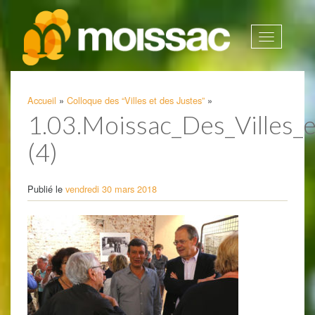
Afficher
la
navigatio
Accueil
»
Colloque des “Villes et des Justes”
»
1.03.Moissac_Des_Villes_
(4)
Publié le
vendredi 30 mars 2018