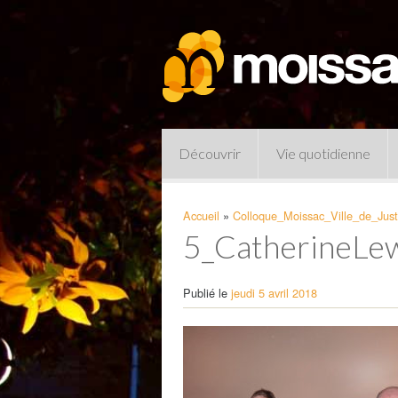
Découvrir
Vie quotidienne
Accueil
»
Colloque_Moissac_Ville_de_Jus
5_CatherineLew
Publié le
jeudi 5 avril 2018
Pharmacies de garde