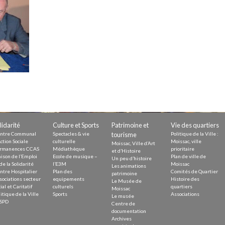
Demande
Demande 
Appels à
issac
lidarité
Culture et Sports
Patrimoine et
Vie des quartiers
ntre Communal
Spectacles & vie
tourisme
Politique de la Ville :
ction Sociale
culturelle
Moissac, ville
Moissac, Ville d’Art
rmanences CCAS
Médiathèque
prioritaire
et d’Histoire
ison de l’Emploi
Ecole de musique –
Plan de ville de
Un peu d’histoire
 durable
de la Solidarité
l’E3M
Moissac
Les animations
ntre Hospitalier
Plan des
Comités de Quartier
patrimoine
sociations secteur
equipements
Histoire des
Le Musée de
ial et Caritatif
culturels
quartiers
Moissac
itique de la Ville
Sports
Associations
Le musée
SPD
Centre de
documentation
Archives