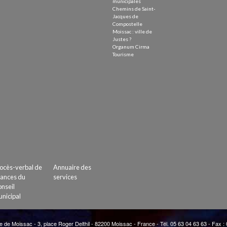
municipales
Chemins de Saint-
Jacques de
Compostelle
Moissac : ville de
Justes ?
Organum Cirma
Tourisme
ocès-verbal de
Annuaire des
ances du
services
nseil
nicipal
e de Moissac - 3, place Roger Delthil - 82200 Moissac - France - Tél. 05 63 04 63 63 - Fax :