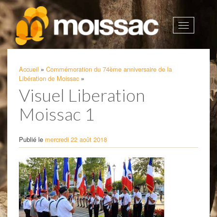
Afficher
la
navigatio
Accueil
»
Commémoration du 74ème anniversaire de la
Libération de Moissac
»
Visuel Liberation
Moissac 1
Publié le
mercredi 22 août 2018