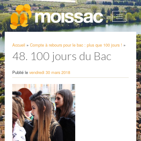
Afficher
la
navigatio
Accueil
»
Compte à rebours pour le bac : plus que 100 jours !
»
48. 100 jours du Bac
Publié le
vendredi 30 mars 2018