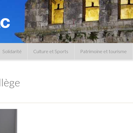
Solidarité
Culture et Sports
Patrimoine et tourisme
Permanences CCAS
Un peu d’histoire
Les animations patrimoine
lège
Séances 
Centre de documentation
Expressio
Archives municipales
Infos pratiques
Le musée
Plan des équipements sportifs
CLSPD
Clubs sportifs
Violences intrafamiliales