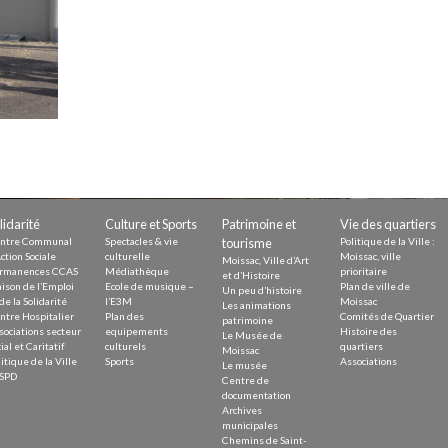
Demande
Demande 
Appels à
issac
lidarité
Culture et Sports
Patrimoine et
Vie des quartiers
ntre Communal
Spectacles & vie
tourisme
Politique de la Ville :
ction Sociale
culturelle
Moissac, ville
Moissac, Ville d’Art
rmanences CCAS
Médiathèque
prioritaire
et d’Histoire
ison de l’Emploi
Ecole de musique –
Plan de ville de
Un peu d’histoire
de la Solidarité
l’E3M
Moissac
Les animations
ntre Hospitalier
Plan des
Comités de Quartier
 durable
patrimoine
sociations secteur
equipements
Histoire des
Le Musée de
ial et Caritatif
culturels
quartiers
Moissac
itique de la Ville
Sports
Associations
Le musée
SPD
Centre de
documentation
Archives
municipales
Chemins de Saint-