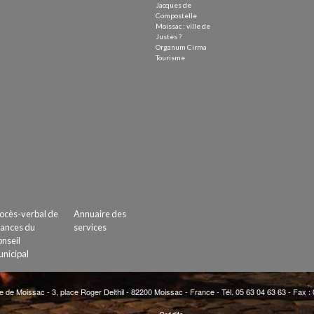
Jacques de
Compostelle
Moissac : ville de
Justes ?
Organum Cirma
Tourisme
ocès-verbal de
Annuaire des
ances du
services
nseil
nicipal
e de Moissac - 3, place Roger Delthil - 82200 Moissac - France - Tél. 05 63 04 63 63 - Fax :