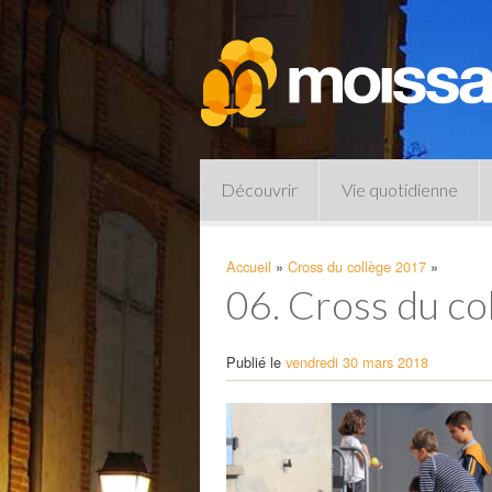
Découvrir
Vie quotidienne
Accueil
»
Cross du collège 2017
»
06. Cross du col
Publié le
vendredi 30 mars 2018
Pharmacies de garde