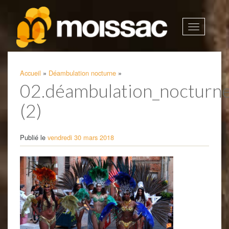
Afficher
la
navigatio
Accueil
»
Déambulation nocturne
»
02.déambulation_nocturne
(2)
Publié le
vendredi 30 mars 2018