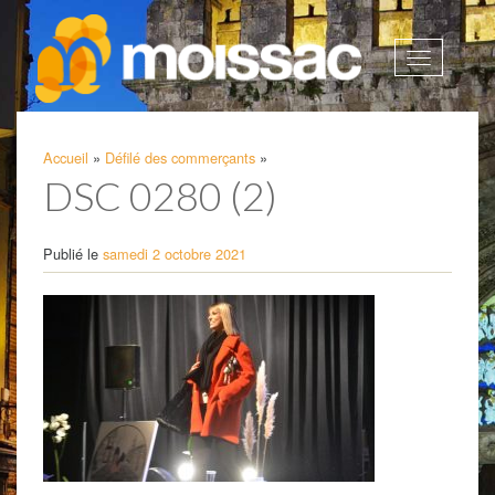
Afficher
la
navigatio
Accueil
»
Défilé des commerçants
»
DSC 0280 (2)
Publié le
samedi 2 octobre 2021