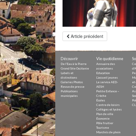
Petite Enfance – Crèche
Écoles
Centre de loisirs
Collèges et lycées
Le service AED-AESH
Article précédent
Pôle fruitier
Tourisme
Marchés de plein vent
Découvrir
Vie quotidienne
So
PAM – Pôle d’Attractivité de Mo
Zones d’activités économiques
De l’Eau à la Pierre
Annuaire des
Ce
Animations du centre-ville
Grand Site Occitanie
associations
d’A
Labels et
Education
Pe
Annuaire des commerces
distinctions
L’accueil jeunes
Ma
Démarchage
Galeries Photos
Le service AED-
et 
Revue de presse
AESH
Ce
Publications
Petite Enfance –
As
Urbanisme
municipales
Crèche
Soc
Environnement développement
Écoles
Pol
Déchets
Centre de loisirs
CL
Eau
Collèges et lycées
Prévention des risques
Plan de ville
Crues
Économie
Pôle fruitier
Tourisme
Marchés de plein