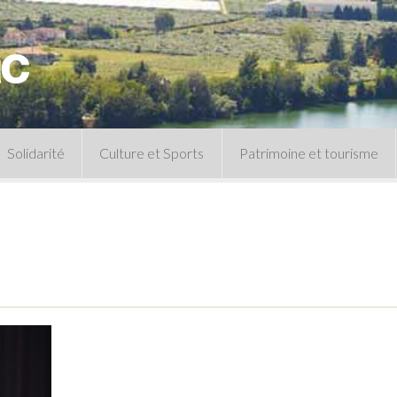
Solidarité
Culture et Sports
Patrimoine et tourisme
Permanences CCAS
Un peu d’histoire
Les animations patrimoine
Séances 
Centre de documentation
Expressio
Archives municipales
Infos pratiques
Le musée
Plan des équipements sportifs
CLSPD
Clubs sportifs
Violences intrafamiliales