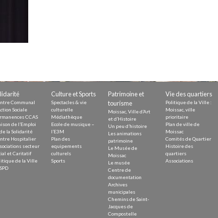
Demande
Demande 
Appels à
lidarité
Culture et Sports
Patrimoine et
Vie des quartiers
issac
ntre Communal
Spectacles & vie
tourisme
Politique de la Ville :
ction Sociale
culturelle
Moissac, ville
Moissac, Ville d’Art
rmanences CCAS
Médiathèque
prioritaire
et d’Histoire
ison de l’Emploi
Ecole de musique –
Plan de ville de
Un peu d’histoire
de la Solidarité
l’E3M
Moissac
Les animations
ntre Hospitalier
Plan des
Comités de Quartier
patrimoine
sociations secteur
equipements
Histoire des
Le Musée de
ial et Caritatif
culturels
quartiers
 durable
Moissac
itique de la Ville
Sports
Associations
Le musée
SPD
Centre de
documentation
Archives
municipales
Chemins de Saint-
Jacques de
Compostelle