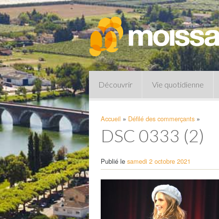
Découvrir
Vie quotidienne
Accueil
»
Défilé des commerçants
»
DSC 0333 (2)
Publié le
samedi 2 octobre 2021
Pharmacies de garde