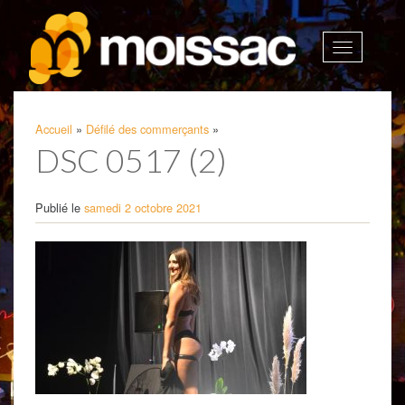
Afficher
la
navigatio
Accueil
»
Défilé des commerçants
»
DSC 0517 (2)
Publié le
samedi 2 octobre 2021