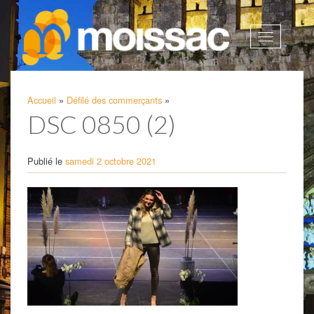
Afficher
la
navigatio
Accueil
»
Défilé des commerçants
»
DSC 0850 (2)
Publié le
samedi 2 octobre 2021