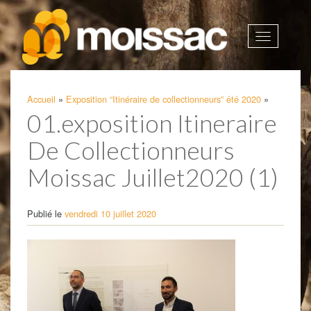
Afficher
la
navigatio
Accueil
»
Exposition “Itinéraire de collectionneurs” été 2020
»
01.exposition Itineraire
De Collectionneurs
Moissac Juillet2020 (1)
Publié le
vendredi 10 juillet 2020