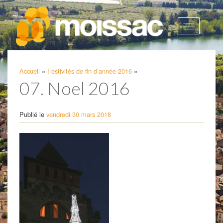
Afficher
la
navigatio
Accueil
»
Festivités de fin d’année 2016
»
07. Noel 2016
Publié le
vendredi 30 mars 2018