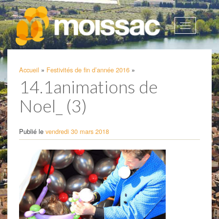
Afficher
la
navigatio
Accueil
»
Festivités de fin d’année 2016
»
14.1animations de
Noel_ (3)
Publié le
vendredi 30 mars 2018