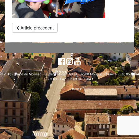
Article précédent
© 2015 - Mairie de Moissac - 3, place Roger Delthil - 82200 Moissac - France - Tél. 05 63 04
63 63 - Fax : 05 63 04 63 64
Crédits