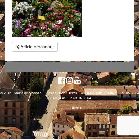
Article précédent
© 2015 - Mairie de Moissac - 3, place Roger Delthil - 82200 Moissac - France - Tél. 05 63 04
63 63 - Fax : 05 63 04 63 64
Crédits