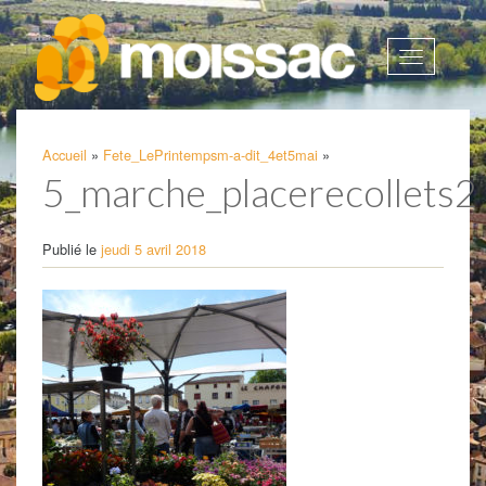
Afficher
la
navigatio
Accueil
»
Fete_LePrintempsm-a-dit_4et5mai
»
5_marche_placerecollets2
Publié le
jeudi 5 avril 2018