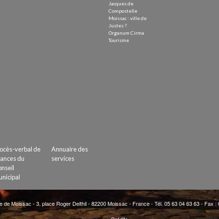
Jacques de
Compostelle
Moissac : ville de
Justes ?
Organum Cirma
Tourisme
ocès-verbal de
Annuaire des
ances du
services
nseil
nicipal
e de Moissac - 3, place Roger Delthil - 82200 Moissac - France - Tél. 05 63 04 63 63 - Fax :