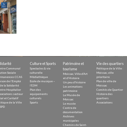
Demande
Demande 
Appels à
issac
lidarité
Culture et Sports
Patrimoine et
Vie des quartiers
ntre Communal
Spectacles & vie
tourisme
Politique de la Ville :
ction Sociale
culturelle
Moissac, ville
Moissac, Ville d’Art
rmanences CCAS
Médiathèque
prioritaire
et d’Histoire
ison de l’Emploi
Ecole de musique –
Plan de ville de
Un peu d’histoire
de la Solidarité
l’E3M
Moissac
Les animations
ntre Hospitalier
Plan des
Comités de Quartier
 durable
patrimoine
sociations secteur
equipements
Histoire des
Le Musée de
ial et Caritatif
culturels
quartiers
Moissac
itique de la Ville
Sports
Associations
Le musée
SPD
Centre de
documentation
Archives
municipales
Chemins de Saint-