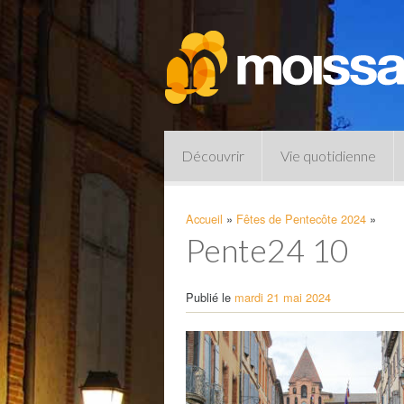
Découvrir
Vie quotidienne
Accueil
»
Fêtes de Pentecôte 2024
»
Pente24 10
Publié le
mardi 21 mai 2024
Pharmacies de garde