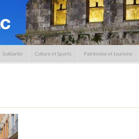
Solidarité
Culture et Sports
Patrimoine et tourisme
Permanences CCAS
Un peu d’histoire
Les animations patrimoine
Séances 
Centre de documentation
Expressio
Archives municipales
Infos pratiques
Le musée
Plan des équipements sportifs
CLSPD
Clubs sportifs
Violences intrafamiliales