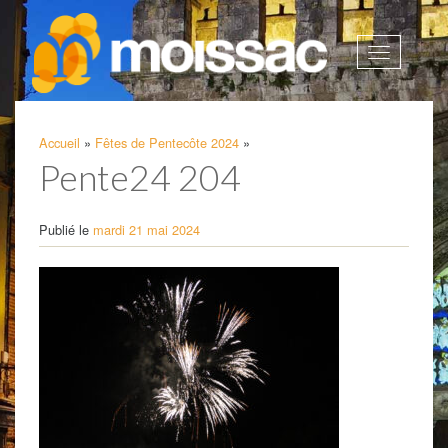
Afficher
la
navigatio
Accueil
»
Fêtes de Pentecôte 2024
»
Pente24 204
Publié le
mardi 21 mai 2024