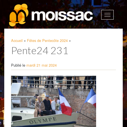
Afficher
la
navigatio
Accueil
»
Fêtes de Pentecôte 2024
»
Pente24 231
Publié le
mardi 21 mai 2024