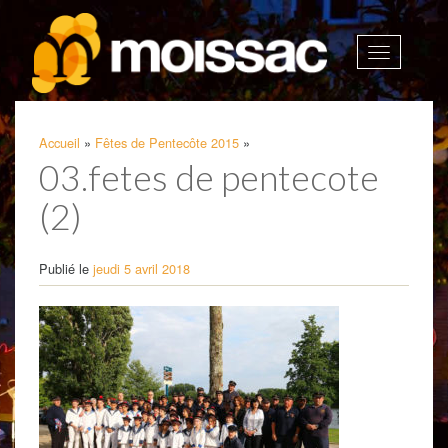
Afficher
la
navigatio
Accueil
»
Fêtes de Pentecôte 2015
»
03.fetes de pentecote
(2)
Publié le
jeudi 5 avril 2018