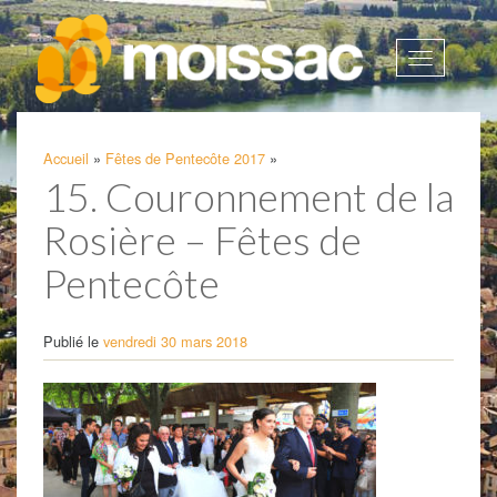
Afficher
la
navigatio
Accueil
»
Fêtes de Pentecôte 2017
»
15. Couronnement de la
Rosière – Fêtes de
Pentecôte
Publié le
vendredi 30 mars 2018