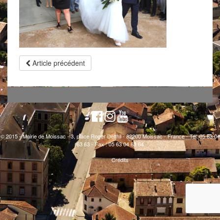
Article précédent
© 2015 - Mairie de Moissac - 3, place Roger Delthil - 82200 Moissac - France - Tél. 05 63 04
63 63 - Fax : 05 63 04 63 64
Crédits