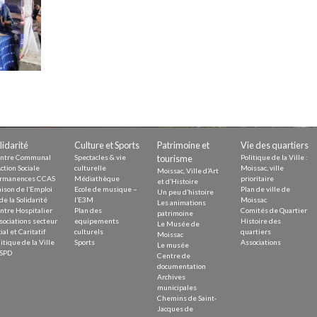
Demande
Demande 
Appels à
issac
lidarité
Culture et Sports
Patrimoine et
Vie des quartiers
ntre Communal
Spectacles & vie
tourisme
Politique de la Ville :
ction Sociale
culturelle
Moissac, ville
Moissac, Ville d’Art
rmanences CCAS
Médiathèque
prioritaire
et d’Histoire
ison de l’Emploi
Ecole de musique –
Plan de ville de
Un peu d’histoire
de la Solidarité
l’E3M
Moissac
Les animations
ntre Hospitalier
Plan des
Comités de Quartier
patrimoine
sociations secteur
equipements
Histoire des
Le Musée de
 durable
ial et Caritatif
culturels
quartiers
Moissac
itique de la Ville
Sports
Associations
Le musée
SPD
Centre de
documentation
Archives
municipales
Chemins de Saint-
Jacques de