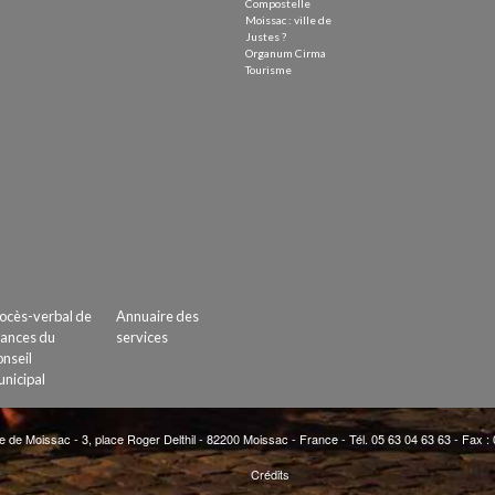
Compostelle
Moissac : ville de
Justes ?
Organum Cirma
Tourisme
ocès-verbal de
Annuaire des
ances du
services
nseil
nicipal
e de Moissac - 3, place Roger Delthil - 82200 Moissac - France - Tél. 05 63 04 63 63 - Fax :
Crédits