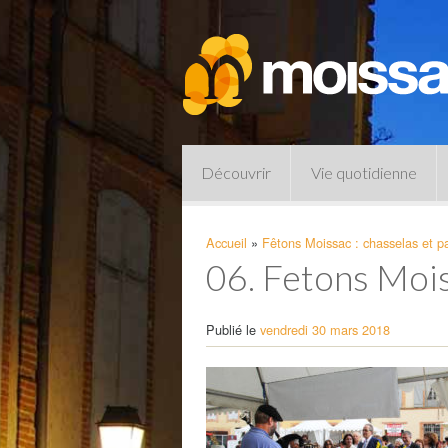
Découvrir
Vie quotidienne
Accueil
»
Fêtons Moissac : chasselas et p
06. Fetons Moiss
Publié le
vendredi 30 mars 2018
Pharmacies de garde